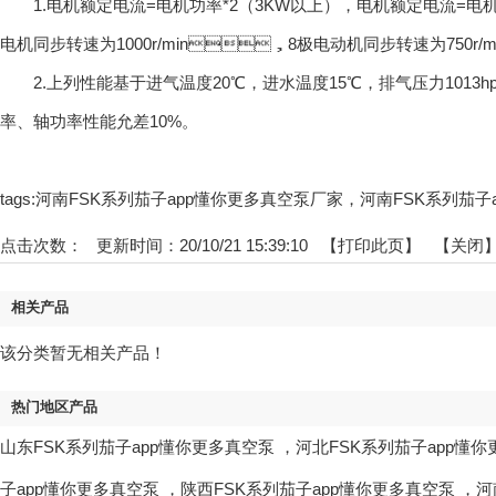
1.电机额定电流=电机功率*2（3KW以上），电机额定电流=电机功率*
电机同步转速为1000r/min，8极电动机同步转速为750r/mi
2.上列性能基于进气温度20℃，进水温度15℃，排气压力1013
率、轴功率性能允差10%。
tags:河南FSK系列茄子app懂你更多真空泵厂家，河南FSK系列
点击次数：
更新时间：20/10/21 15:39:10 【
打印此页
】 【
关闭
相关产品
该分类暂无相关产品！
热门地区产品
山东FSK系列茄子app懂你更多真空泵
，
河北FSK系列茄子app懂
子app懂你更多真空泵
，
陕西FSK系列茄子app懂你更多真空泵
，
河