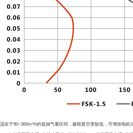
适应于90~360m³/h的低抽气量区间，极限真空度较低，可增加电